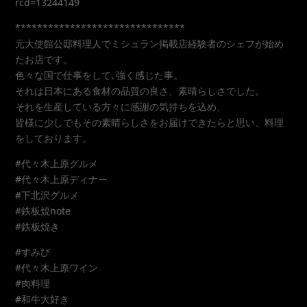
rcd=13244149
*******************************
元大使館公邸料理人でミシュラン掲載店経験者のシェフが始め
たお店です。
色々な国で仕事をして､強く感じた事。
それは日本にある食材の品質の良さ、素晴らしさでした。
それを生産している方々に感謝の気持ちを込め、
皆様に少しでもその素晴らしさをお届けできたらと思い、料理
をしております。
#代々木上原グルメ
#代々木上原ディナー
#下北沢グルメ
#鉄板焼note
#鉄板焼き
#すみび
#代々木上原ワイン
#肉料理
#和牛大好き